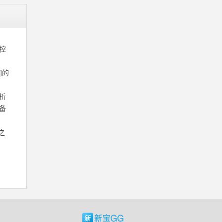
控
门的
析
备
之