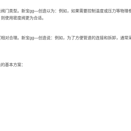
阀门类型。新宝gg—创造以为：例如，如果需要控制温度或压力等物理
，则使用密度阀更为合适。
相对合理。新宝gg—创造说：例如，为了方便管道的连接和拆卸，通常
装的基本方案：