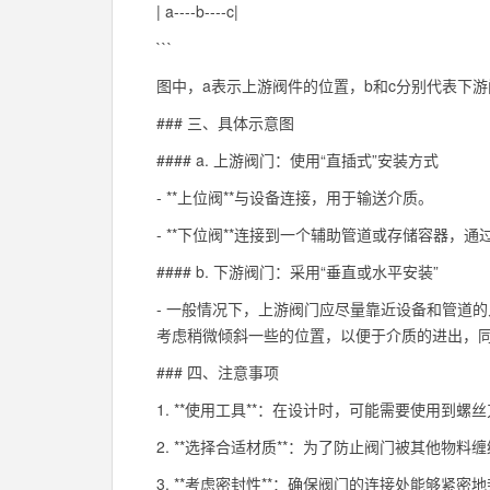
| a----b----c|
```
图中，a表示上游阀件的位置，b和c分别代表下
### 三、具体示意图
#### a. 上游阀门：使用“直插式”安装方式
- **上位阀**与设备连接，用于输送介质。
- **下位阀**连接到一个辅助管道或存储容器，
#### b. 下游阀门：采用“垂直或水平安装”
- 一般情况下，上游阀门应尽量靠近设备和管道
考虑稍微倾斜一些的位置，以便于介质的进出，
### 四、注意事项
1. **使用工具**：在设计时，可能需要使用到
2. **选择合适材质**：为了防止阀门被其他物
3. **考虑密封性**：确保阀门的连接处能够紧