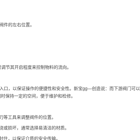
游阀件的左右位置。
通过调节其开启程度来控制物料的流向。
的入口，以保证操作的便捷性和安全性。新宝gg—创造说：而下游阀门可以
同时保持一定的空间，便于维护和检修。
螺丝刀等工具来调整阀件的位置。
料缠绕或损坏，通常选择易清洁的材质。
密地封住，以保证介质的安全传输。