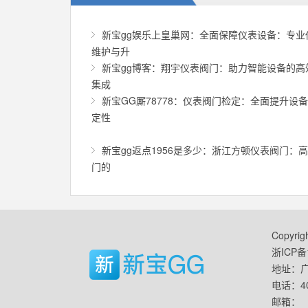
新宝gg娱乐上皇巢网：全面保障仪表设备：专业
维护与升
新宝gg博客：翔宇仪表阀门：助力智能设备的高
集成
新宝GG厮78778：仪表阀门检定：全面提升设
定性
新宝gg返点1956是多少：浙江方顿仪表阀门：
门的
Copyr
浙ICP备1
地址：广
电话：400
邮箱：