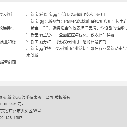
仪表阀门
新宝5和新宝gg：低压仪表阀门技术与应用
新宝 gg：新视角：Parker玻璃阀门的实用应用与技术
效连接与
新宝一GG：选择适合的仪表阀门品牌：你设备的性能
新宝gg主管、：全面监控与优化：仪表阀门详解
备质量和稳
新宝gg分红：球形仪表阀门：您的智慧控制
新宝gg作弊：仪表阀门产业论坛：聚焦行业最新动态与
术创新
高端智能阀
ight © 新宝GG娱乐仪表阀门公司 版权所有
1003439号-1
东省广州市天河区88号
-123-4567