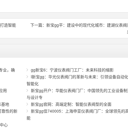
，打造智能
下一篇：
新宝gg平：建设中的现代化城市：建湖仪表阀
专业，确
gg新宝6：宁波仪表阀门工厂：未来科技的缩影
l新宝gg：华光仪表阀门的革新与未来：引领设备自动
智能化
应用
新宝gg开户：华能仪表阀门厂：中国领先的工业设备制
与设计专
示基地
新宝gg官网：高端定制：智能仪表阀型的全面
可靠性的新
新宝gg佳740005：上海申亚仪表阀门厂：全球领先的
能
新中心