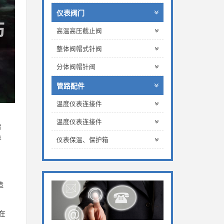
仪表阀门
高温高压截止阀
整体阀帽式针阀
分体阀帽针阀
管路配件
温度仪表连接件
温度仪表连接件
着
导
仪表保温、保护箱
造
在