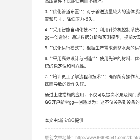
高压条件下长期使用而不损坏。
3. **优化管道布置**：对于输送流量较大的
置和尺寸，降低压力损失。
4. **采用智能自动化技术**：利用计算机控
gg—创造说：通过数据分析和预测模型，提前发
5. **优化运行模式**：根据生产需求调整水
6. **采用高效设计与制造**：使用先进的材
统的稳定性和可靠性。
7. **培训员工了解流程和技术**：确保所有
练而导致的操作失误。
通过上述措施的应用，不仅可以提高水泵及阀门
GG开户
新宝gg—创造以为：这不仅关系到设备
本文由:
新宝GG
提供
原创文章地址：
http://www.66690541.com/zbint/