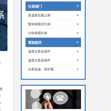
仪表阀门
高温高压截止阀
整体阀帽式针阀
分体阀帽针阀
管路配件
温度仪表连接件
温度仪表连接件
范
：
仪表保温、保护箱
。
攻
。
不
密