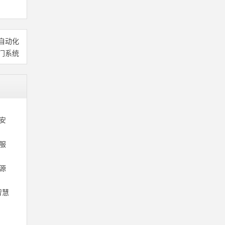
自动化
门系统
安
服
源
智慧