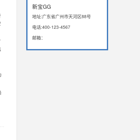
新宝GG
行
地址:广东省广州市天河区88号
安
电话:400-123-4567
邮箱：
了
风
为
希