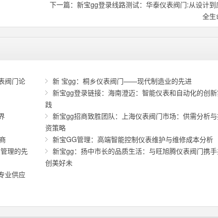
下一篇：
新宝gg登录线路测试：华泰仪表阀门:从设计到
全生
表阀门论
新 宝gg：桐乡仪表阀门——现代制造业的先进
新宝gg登录链接：海南澄迈：智能仪表和自动化的创新
践
界
新宝gg招商致胜团队：上海仪表阀门市场：供需分析与
资策略
商
新宝GG管理：高端智能控制仪表维护与维修成本分析
慧管理的先
新宝gg：扬中市长的品质生活：与旺旭腾仪表阀门携手
创美好未
专业供应