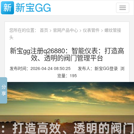
Toggl
naviga
您所在的位置：
首页
>
官网产品中心
>
仪表管件
>
螺纹管接
头
新宝gg注册q26880：智能仪表：打造高
效、透明的阀门管理平台
发布时间：2026-04-24 08:50:25 发布人：新宝GG登录 浏
览量：
195