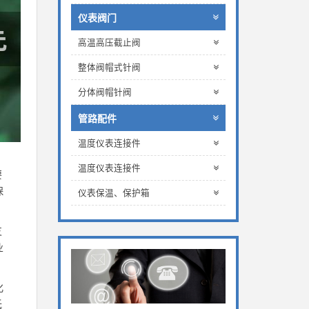
仪表阀门
高温高压截止阀
整体阀帽式针阀
分体阀帽针阀
管路配件
温度仪表连接件
温度仪表连接件
要
保
仪表保温、保护箱
支
业
化
低