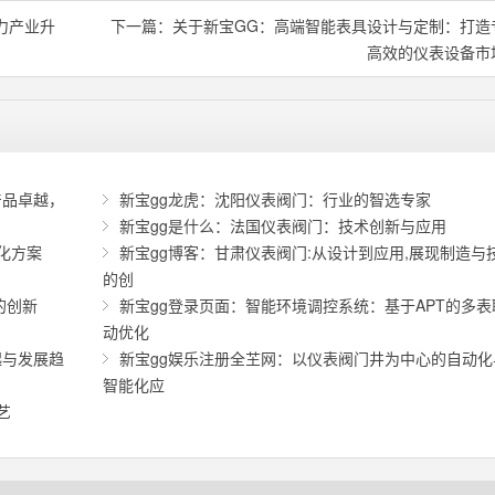
力产业升
下一篇：
关于新宝GG：高端智能表具设计与定制：打造
高效的仪表设备市
产品卓越，
新宝gg龙虎：沈阳仪表阀门：行业的智选专家
新宝gg是什么：法国仪表阀门：技术创新与应用
化方案
新宝gg博客：甘肃仪表阀门:从设计到应用,展现制造与
的创
的创新
新宝gg登录页面：智能环境调控系统：基于APT的多表
动优化
起与发展趋
新宝gg娱乐注册全芏网：以仪表阀门井为中心的自动化
智能化应
艺