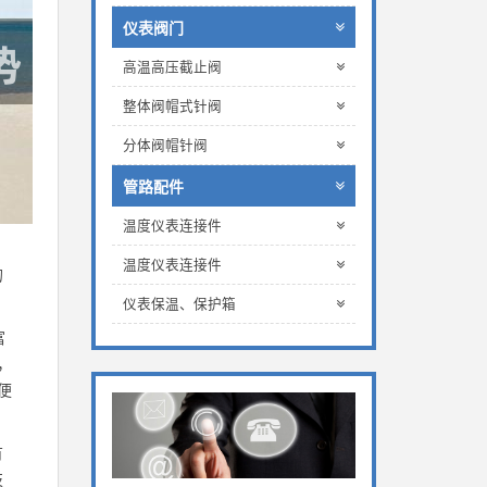
仪表阀门
高温高压截止阀
整体阀帽式针阀
分体阀帽针阀
管路配件
温度仪表连接件
温度仪表连接件
的
仪表保温、保护箱
富
，
便
有
技