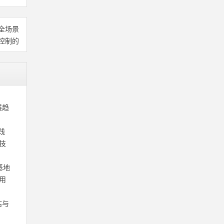
全场景
控制的
展趋
践
技
基地
用
估与