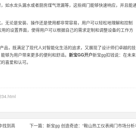
时，如水龙头漏水或者厨房煤气泄漏等，这些阀门能够快速响应，并且能
化，无论是安装、操作还是使用都非常容易，用户可以轻松地理解和控制
应用的设置界面，使得用户可以根据自己的需求定制和调整设备的工作方
的产品，既满足了现代人对智能化生活的追求，又展现了设计师们卓越的技
，能够为用户带来更多的便利和舒适。
新宝GG开户
新宝gg扣钱说：在未来
家的喜爱和认可。
234.html
中找到高
下一篇：
新宝gg 创造奇迹：“鞍山热工仪表阀门市场分析