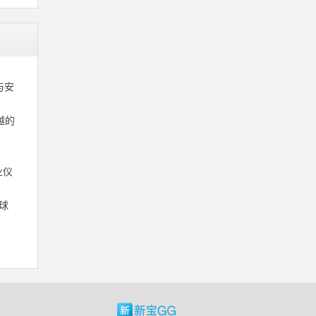
与安
越的
业仪
球